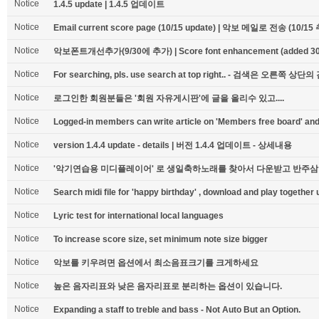
Notice
1.4.5 update | 1.4.5 업데이트
Notice
Email current score page (10/15 update) | 악보 메일로 전송 (10/15
Notice
악보폰트개선추가(9/30에 추가) | Score font enhancement (added 30t
Notice
For searching, pls. use search at top right.. - 검색은 오른
Notice
로그인한 회원분들은 '회원 자유게시판'에 글을 올리수 있고....
Notice
Logged-in members can write article on 'Members free board' and 
Notice
version 1.4.4 update - details | 버전 1.4.4 업데이트 - 상세내용
Notice
'악기연습용 미디플레이어' 로 생일축하노래를 찾아서 다운받고 반주삼
Notice
Search midi file for 'happy birthday' , download and play together u
Notice
Lyric test for international local languages
Notice
To increase score size, set minimum note size bigger
Notice
악보를 키우려면 옵션에서 최소음표크기를 크게하세요
Notice
높은 음자리표와 낮은 음자리표로 분리하는 옵션이 있습니다.
Notice
Expanding a staff to treble and bass - Not Auto But an Option.