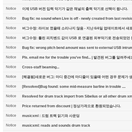
Notice
이제 USB 버전 입력 악기가 같은 채널의 출력 악기로 선택이 됩니다.
Notice
Bug fix: no sound when Live is off - newly created from last revisi
Notice
버그수정: 라이브 껐을때 소리나지 않음 - 지난 6/4일 업데이트에서 
Notice
버그수정: 틀린 피치벤드 값이 USB 로 연결된 외부악기로 전송되었던
Notice
Bug fix: wrong pitch bend amount was sent to external USB intru
Notice
Pls. email me for the trouble you've find... | 발견된 버그를 알려주세
Notice
Cross-staff beaming...
Notice
[해결됨]새로운 버그: 마디 중간에 마디줄이 있을떄 어떤 경우 문제가 생깁
Notice
[Resolved]Bug found: some mid-measure barline in trouble ....
Notice
Resolved for drum track import from Sibelius or all other drum xm
Notice
Price returned from discount | 정상가격으로 환원되었습니다.
Notice
musicxml : 드럼 트랙 읽기와 사운딩
Notice
musicxml: reads and sounds drum track