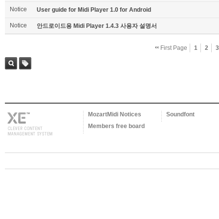
Notice
User guide for Midi Player 1.0 for Android
Notice
안드로이드용 Midi Player 1.4.3 사용자 설명서
First Page
1
2
3
Sea
Tag
rch
MozartMidi Notices
Soundfont
Members free board