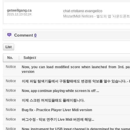
getwellgang.ca
chat cristiano evangelico
2015.12.13 02:24
MozartMidi Notices - 별도의 앱 '
Comment
0
List
No.
Subject
Notice
Now, you can load modified score when launched from 3rd. part
version
Notice
이제 파일 탐색기들에서 구동할때에도 변경된 악보를 열수 있습니다. - Li
Notice
Now, app continue playing while screen is off ...
Notice
이제 스크린 꺼져있을때도 플레이됩니다.
Notice
Bug fix - Practice Player Liver Midi version
Notice
버그수정 - 악보 연주기 Live Midi 버전에 해당...
Notice
Now, instrument for USB input channel is determined by the same 