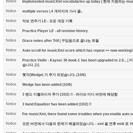
Notice
Implemented musicXml vocabularies up today | 현재 지원되는 
Notice
multiple verses | 4 개까지의 가사 줄..
Notice
악보 연주기 LE - 모든 개정 기록
Notice
Practice Player LE - all revision history
Notice
Grace notes after Trill | 꾸임음으로 끝나는 트릴
Notice
Auto scroll for musicXml score which has repeat => now working!
Notice
Practice Violin - Kayser 36 book-1 has been upgraded to 2
습니다.
[1]
Notice
웻지(Wedge) 가 추가 되었습니다. (10/6)
Notice
Wedge has been added (10/6)
Notice
3 밴드 이퀄라이저 추가 (10/2) !! - 라이브 미디 버전에 해당함
Notice
3 band Equalizer has been added (10/2) !!
Notice
For musicXml, there found some troubles when you enable auto scr
Notice
모든 버전에서 다음의 문제가 해결되었습니다. - xml 을 연후 midi 로