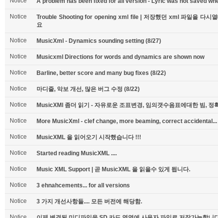
Notice
A problem has been fixed for all version - Lyric was not saved when
Notice
Trouble Shooting for opening xml file | 저장했던 xml 
요
Notice
MusicXml - Dynamics sounding setting (8/27)
Notice
Musicxml Directions for words and dynamics are shown now
Notice
Barline, better score and many bug fixes (8/22)
Notice
마디줄, 악보 개선, 많은 버그 수정 (8/22)
Notice
MusicXMl 좀더 읽기 - 자유로운 조표변경, 임의갯수음표에대한 빔, 정
Notice
More MusicXml - clef change, more beaming, correct accidental...
Notice
MusicXML 을 읽어오기 시작했습니다 !!!
Notice
Started reading MusicXML ....
Notice
Music XML Support | 곧 MusicXML 을 읽을수 있게 됩니다.
Notice
3 ehnahcements... for all versions
Notice
3 가지 개선사항들.... 모든 버전에 해당함.
Notice
이제 변경된 미디파일을 SD 카드 영역에 사용자 파일로 저장가능합니다