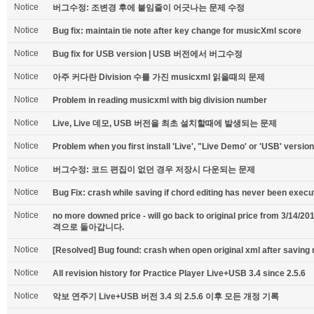
Notice
버그수정: 조변경 후에 붙임줄이 어긋나는 문제 수정
Notice
Bug fix: maintain tie note after key change for musicXml score
Notice
Bug fix for USB version | USB 버전에서 버그수정
Notice
아주 커다란 Division 수를 가진 musicxml 읽을때의 문제
Notice
Problem in reading musicxml with big division number
Notice
Live, Live 데모, USB 버전을 최초 설치할때에 발생되는 문제
Notice
Problem when you first install 'Live', "Live Demo' or 'USB' version.
Notice
버그수정: 코드 편집이 없던 경우 저장시 다운되는 문제
Notice
Bug Fix: crash while saving if chord editing has never been execu
Notice
no more downed price - will go back to original price from 
격으로 돌아갑니다.
Notice
[Resolved] Bug found: crash when open original xml after saving 
Notice
All revision history for Practice Player Live+USB 3.4 since 2.5.6
Notice
악보 연주기 Live+USB 버전 3.4 의 2.5.6 이후 모든 개정 기록