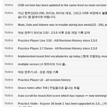
Notice
USB version has been updated to the same level as main version -
Notice
지난 한주간(2/2-2/8), 라이브, 라이브 데모, 그리고 USB 버전에
습니다. 앱 업데이트 바랍니다.
Notice
Mute, Solo and Volume was in trouble during last week(2/2 - 2/8), 
Notice
악보 연주기 라이브 3.92 - 2.5.0 이후 모든 개정 기록 요약
Notice
Practice Player Live 3.92 - Alll Revision History since 2.5.0
Notice
Practice Player 2.7 Demo - All Revision History since 2.5.0
Notice
Implemented musicXml vocabularies up today | 현재 지원되는 
Notice
multiple verses | 4 개까지의 가사 줄..
Notice
악보 연주기 LE - 모든 개정 기록
Notice
Practice Player LE - all revision history
Notice
Grace notes after Trill | 꾸임음으로 끝나는 트릴
Notice
Auto scroll for musicXml score which has repeat => now working!
Notice
Practice Violin - Kayser 36 book-1 has been upgraded to 2