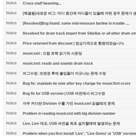
Notice
Cross-staff beaming...
Notice
[해결됨]새로운 버그: 마디 중간에 마디줄이 있을떄 어떤 경우 문제가 생깁
Notice
[Resolved]Bug found: some mid-measure barline in trouble ....
Notice
Resolved for drum track import from Sibelius or all other drum xm
Notice
Price returned from discount | 정상가격으로 환원되었습니다.
Notice
musicxml : 드럼 트랙 읽기와 사운딩
Notice
musicxml: reads and sounds drum track
Notice
버그수정: 조변경 후에 붙임줄이 어긋나는 문제 수정
Notice
Bug fix: maintain tie note after key change for musicXml score
Notice
Bug fix for USB version | USB 버전에서 버그수정
Notice
아주 커다란 Division 수를 가진 musicxml 읽을때의 문제
Notice
Problem in reading musicxml with big division number
Notice
Live, Live 데모, USB 버전을 최초 설치할때에 발생되는 문제
Notice
Problem when you first install 'Live', "Live Demo' or 'USB' version.