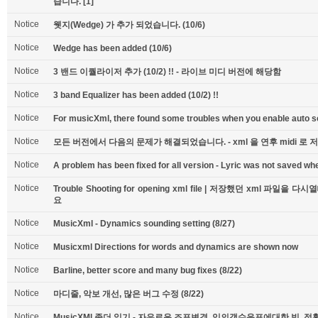
습니다.
[1]
Notice
웻지(Wedge) 가 추가 되었습니다. (10/6)
Notice
Wedge has been added (10/6)
Notice
3 밴드 이퀄라이저 추가 (10/2) !! - 라이브 미디 버전에 해당함
Notice
3 band Equalizer has been added (10/2) !!
Notice
For musicXml, there found some troubles when you enable auto scr
Notice
모든 버전에서 다음의 문제가 해결되었습니다. - xml 을 연후 midi 로
Notice
A problem has been fixed for all version - Lyric was not saved when
Notice
Trouble Shooting for opening xml file | 저장했던 xml 
요
Notice
MusicXml - Dynamics sounding setting (8/27)
Notice
Musicxml Directions for words and dynamics are shown now
Notice
Barline, better score and many bug fixes (8/22)
Notice
마디줄, 악보 개선, 많은 버그 수정 (8/22)
Notice
MusicXMl 좀더 읽기 - 자유로운 조표변경, 임의갯수음표에대한 빔, 정