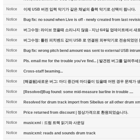
Notice
이제 USB 버전 입력 악기가 같은 채널의 출력 악기로 선택이 됩니다.
Notice
Bug fix: no sound when Live is off - newly created from last revisi
Notice
버그수정: 라이브 껐을때 소리나지 않음 - 지난 6/4일 업데이트에서 
Notice
버그수정: 틀린 피치벤드 값이 USB 로 연결된 외부악기로 전송되었던
Notice
Bug fix: wrong pitch bend amount was sent to external USB intru
Notice
Pls. email me for the trouble you've find... | 발견된 버그를 알려주세
Notice
Cross-staff beaming...
Notice
[해결됨]새로운 버그: 마디 중간에 마디줄이 있을떄 어떤 경우 문제가 생깁
Notice
[Resolved]Bug found: some mid-measure barline in trouble ....
Notice
Resolved for drum track import from Sibelius or all other drum xm
Notice
Price returned from discount | 정상가격으로 환원되었습니다.
Notice
musicxml : 드럼 트랙 읽기와 사운딩
Notice
musicxml: reads and sounds drum track