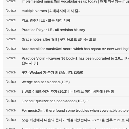
Notice
Implemented musicXml vocabularies up today | 현재 지원되는 
Notice
multiple verses | 4 개까지의 가사 줄..
Notice
악보 연주기 LE - 모든 개정 기록
Notice
Practice Player LE - all revision history
Notice
Grace notes after Trill | 꾸임음으로 끝나는 트릴
Notice
Auto scroll for musicXml score which has repeat => now working!
Notice
Practice Violin - Kayser 36 book-1 has been upgraded to 2
습니다.
[1]
Notice
웻지(Wedge) 가 추가 되었습니다. (10/6)
Notice
Wedge has been added (10/6)
Notice
3 밴드 이퀄라이저 추가 (10/2) !! - 라이브 미디 버전에 해당함
Notice
3 band Equalizer has been added (10/2) !!
Notice
For musicXml, there found some troubles when you enable auto scr
Notice
모든 버전에서 다음의 문제가 해결되었습니다. - xml 을 연후 midi 로