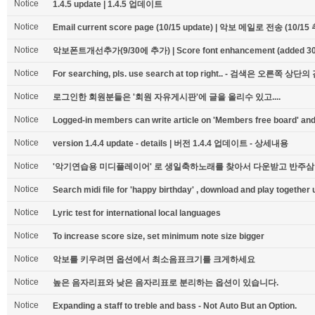
Notice
1.4.5 update | 1.4.5 업데이트
Notice
Email current score page (10/15 update) | 악보 메일로 전송 (10/15
Notice
악보폰트개선추가(9/30에 추가) | Score font enhancement (added 30t
Notice
For searching, pls. use search at top right.. - 검색은 오른
Notice
로그인한 회원분들은 '회원 자유게시판'에 글을 올리수 있고....
Notice
Logged-in members can write article on 'Members free board' and 
Notice
version 1.4.4 update - details | 버전 1.4.4 업데이트 - 상세내용
Notice
'악기연습용 미디플레이어' 로 생일축하노래를 찾아서 다운받고 반주삼
Notice
Search midi file for 'happy birthday' , download and play together u
Notice
Lyric test for international local languages
Notice
To increase score size, set minimum note size bigger
Notice
악보를 키우려면 옵션에서 최소음표크기를 크게하세요
Notice
높은 음자리표와 낮은 음자리표로 분리하는 옵션이 있습니다.
Notice
Expanding a staff to treble and bass - Not Auto But an Option.