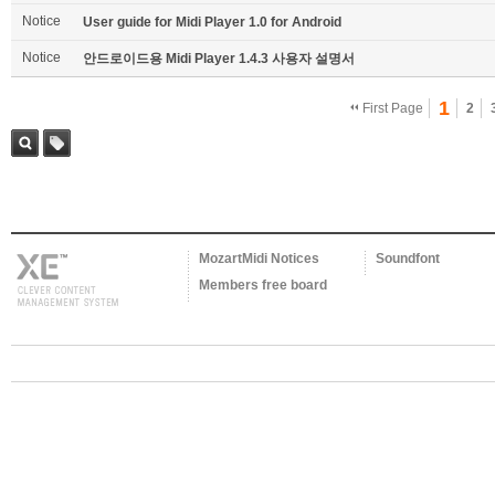
Notice
User guide for Midi Player 1.0 for Android
Notice
안드로이드용 Midi Player 1.4.3 사용자 설명서
1
First Page
2
Sea
Tag
rch
MozartMidi Notices
Soundfont
Members free board