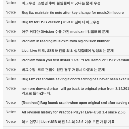
Notice
버그수정: 조변경 후에 붙임줄이 어긋나는 문제 수정
Notice
Bug fix: maintain tie note after key change for musicXml score
Notice
Bug fix for USB version | USB 버전에서 버그수정
Notice
아주 커다란 Division 수를 가진 musicxml 읽을때의 문제
Notice
Problem in reading musicxml with big division number
Notice
Live, Live 데모, USB 버전을 최초 설치할때에 발생되는 문제
Notice
Problem when you first install 'Live', "Live Demo' or 'USB' version.
Notice
버그수정: 코드 편집이 없던 경우 저장시 다운되는 문제
Notice
Bug Fix: crash while saving if chord editing has never been execu
Notice
no more downed price - will go back to original price from 
격으로 돌아갑니다.
Notice
[Resolved] Bug found: crash when open original xml after saving 
Notice
All revision history for Practice Player Live+USB 3.4 since 2.5.6
Notice
악보 연주기 Live+USB 버전 3.4 의 2.5.6 이후 모든 개정 기록