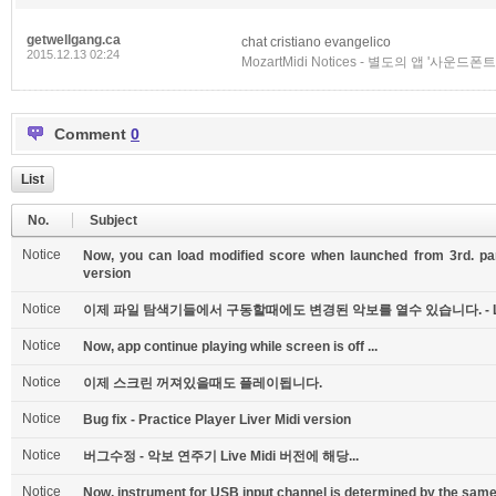
getwellgang.ca
chat cristiano evangelico
2015.12.13 02:24
MozartMidi Notices - 별도의 앱 '
Comment
0
List
No.
Subject
Notice
Now, you can load modified score when launched from 3rd. part
version
Notice
이제 파일 탐색기들에서 구동할때에도 변경된 악보를 열수 있습니다. - Li
Notice
Now, app continue playing while screen is off ...
Notice
이제 스크린 꺼져있을때도 플레이됩니다.
Notice
Bug fix - Practice Player Liver Midi version
Notice
버그수정 - 악보 연주기 Live Midi 버전에 해당...
Notice
Now, instrument for USB input channel is determined by the same 