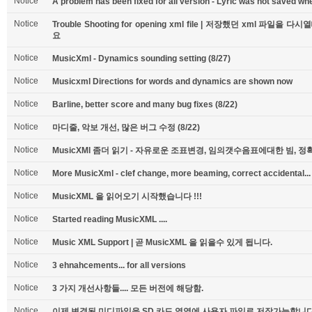
Notice
A problem has been fixed for all version - Lyric was not saved when
Notice
Trouble Shooting for opening xml file | 저장했던 xml 
요
Notice
MusicXml - Dynamics sounding setting (8/27)
Notice
Musicxml Directions for words and dynamics are shown now
Notice
Barline, better score and many bug fixes (8/22)
Notice
마디줄, 악보 개선, 많은 버그 수정 (8/22)
Notice
MusicXMl 좀더 읽기 - 자유로운 조표변경, 임의갯수음표에대한 빔, 정
Notice
More MusicXml - clef change, more beaming, correct accidental...
Notice
MusicXML 을 읽어오기 시작했습니다 !!!
Notice
Started reading MusicXML ....
Notice
Music XML Support | 곧 MusicXML 을 읽을수 있게 됩니다.
Notice
3 ehnahcements... for all versions
Notice
3 가지 개선사항들.... 모든 버전에 해당함.
Notice
이제 변경된 미디파일을 SD 카드 영역에 사용자 파일로 저장가능합니다